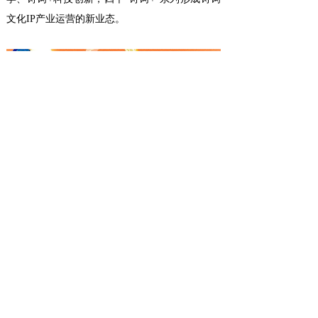
文化IP产业运营的新业态。
长江文化得天独厚的文化基因，积累了丰厚
的文化资产，以IP开发为圆心布局新业态，创新
转型数字经济新动能，展现了IP+科技+文化多样
性发展的新业态、新风采。
IP衍生品研发
上一篇：
萌妃驾到
下一篇：