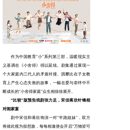
作为中国教育“小”系列第三部，温暖现实主
义基调在《小舍得》得以延续。剧集通过展现一
个大家庭内三代人的矛盾对撞、因攀比在子女教
育上产生心态失衡的故事，一幅在爱与牵绊中不
断成长的“小舍得家庭”众生相徐徐展开。
“比较”版预告戏剧张力足，宋佳蒋欣针锋相
对闹家宴
剧中宋佳和蒋欣饰演一对“半路姐妹”，双方
将彼此视为假想敌，每每相逢便会开启“万物皆可