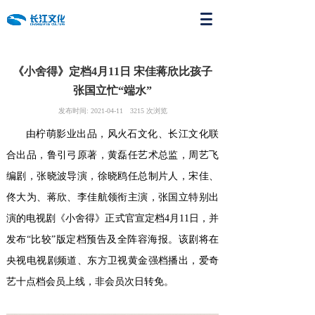
《小舍得》定档4月11日 宋佳蒋欣比孩子
张国立忙“端水”
发布时间:
2021-04-11
3215
次浏览
由柠萌影业出品，风火石文化、长江文化联
合出品，鲁引弓原著，黄磊任艺术总监，周艺飞
编剧，张晓波导演，徐晓鸥任总制片人，宋佳、
佟大为、蒋欣、李佳航领衔主演，张国立特别出
演的电视剧《小舍得》正式官宣定档4月11日，并
发布“比较”版定档预告及全阵容海报。该剧将在
央视电视剧频道、东方卫视黄金强档播出，爱奇
艺十点档会员上线，非会员次日转免。