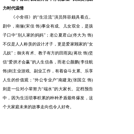
力时代温情
《小舍得》的“生活流”演员阵容颇具看点。
剧中，南俪(宋佳 饰)事业有成、儿女双全，是孩
子口中“别人家的妈妈”；老公夏君山(佟大为 饰)
不仅是人人称羡的设计才子，更是爱家顾家的“女
儿奴”；御夫有术、教子有方的田雨岚(蒋欣 饰)坚
信“爱拼才会赢”的人生信条，而老公颜鹏(李佳航
饰)则主业游戏、副业工作，有着奋斗太累、乐享
人生的价值观；“外公专业户”南建龙(张国立 饰)
则是一位对小辈努力“端水”的大家长。定档预告
中，因为生活琐事积累的种种矛盾最终爆发，这
个大家庭未来的故事走向也令人好奇。