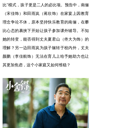
比”模式，孩子更是二人的必比项。预告中，南俪
（宋佳饰）和田雨岚（蒋欣饰）在家宴上因教育
理念争论不休，原本坚持快乐教育的南俪，在攀
比心态的裹挟下开始让孩子参加课外辅导。不知
她的转变，能否得到丈夫夏君山（佟大为饰）的
理解？另一边田雨岚为孩子辗转于校内外，丈夫
颜鹏（李佳航饰）无法在育儿上给予她助力也让
其更加焦虑，这个小家庭又如何维稳？