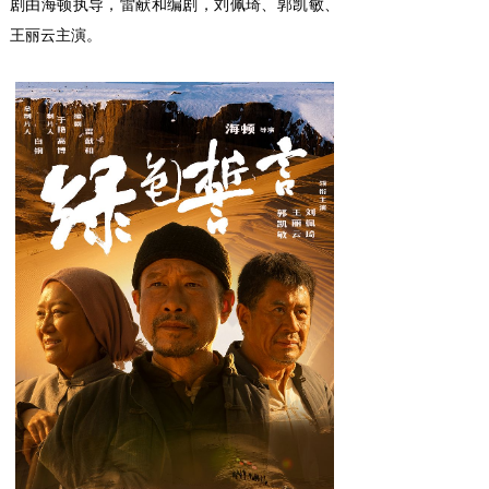
剧由海顿执导，雷献和编剧，刘佩琦、郭凯敏、
王丽云主演。